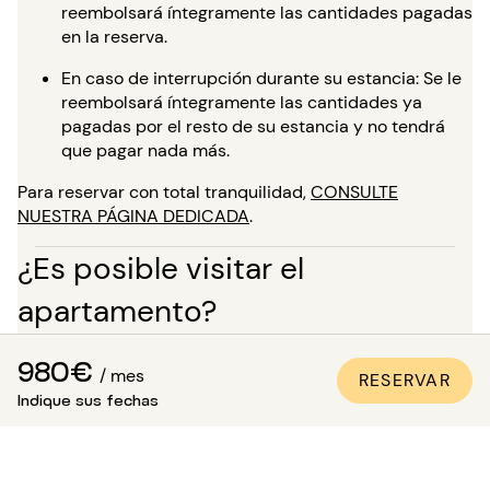
reembolsará íntegramente las cantidades pagadas
en la reserva.
En caso de interrupción durante su estancia: Se le
reembolsará íntegramente las cantidades ya
pagadas por el resto de su estancia y no tendrá
que pagar nada más.
Para reservar con total tranquilidad,
CONSULTE
NUESTRA PÁGINA DEDICADA
.
¿Es posible visitar el
apartamento?
Además de las numerosas fotos de calidad profesional
980€
presentes en todos nuestros anuncios, una visita virtual
/ mes
RESERVAR
está disponible para la mayoría de nuestros bienes. ¡Es
Indique sus fechas
ideal para que te proyectes en los lugares como si
estuvieras allí, sin necesidad de desplazarte!
Para una estancia de más de 5 meses, tienes la