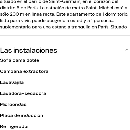
situado en el barrio de Saint-Germain, en el corazón del
distrito 6 de París. La estación de metro Saint-Michel está a
sólo 200 m en línea recta. Este apartamento de 1 dormitorio,
listo para vivir, puede acogerle a usted y a 1 persona
suplementaria para una estancia tranquila en París. Situado
en la 3ª planta, el edificio está asegurado por código de
entrada. Nuestros pisos están listos para vivir y equipados
con WiFi, así que sólo tiene que instalarse con sus maletas.
Las instalaciones
Sofá cama doble
Campana extractora
Lavavajilla
Lavadora-secadora
Microondas
Placa de inducción
Refrigerador