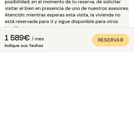
posibilidad, en el momento de tu reserva, de solicitar
visitar el bien en presencia de uno de nuestros asesores.
Atención: mientras esperas esta visita, la vivienda no
está reservada para ti y sigue disponible para otros
inquilinos.
1 589€
/ mes
RESERVAR
¿Cómo estar seguro de que el
Indique sus fechas
apartamento es conforme a las
fotos?
Paris Attitude se asegura de la calidad y la conformidad
de cada propiedad:
Todos los apartamentos son visitados, controlados
y fotografiados por nuestros equipos
especializados.
Se realiza un inventario detallado de los equipos.
Las fotos se actualizan regularmente para