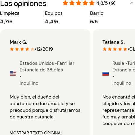
Las opiniones
4,8/5 (9)
Limpieza
Equipos
Barrio
4,7/5
4,4/5
5/5
Mark G.
Tatiana S.
•
12/2019
•
01
Estados Unidos
•
Familiar
Rusia
•
Tur
Estancia de 38 días
Estancia 
•
•
Inquilino
Inquilino
Muy bien, el dueño del
Nos encantó e
apartamento fue amable y se
elegido y los a
preocupó porque disfrutáramos
representante 
de nuestra estancia.
fue muy amable
cooperar con é
MOSTRAR TEXTO ORIGINAL