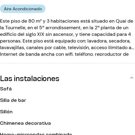
Aire Acondicionado
Este piso de 80 m² y 3 habitaciones está situado en Quai de
la Tournelle, en el 5º arrondissement, en la 2ª planta de un
edificio del siglo XIX sin ascensor, y tiene capacidad para 4
personas. Este piso está equipado con: lavadora, secadora,
lavavajillas, canales por cable, televisión, acceso ilimitado a
Internet de banda ancha con wifi, teléfono, reproductor de
DVD, sistema hi-fi, chimenea decorativa, aire acondicionado
(sólo en la sala de estar). El edificio del siglo XIX no tiene
ascensor y está equipado con un código de entrada e
Las instalaciones
interfono.
Sofá
Silla de bar
Sillón
Chimenea decorativa
Horno-microondas combinado