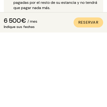
pagadas por el resto de su estancia y no tendrá
que pagar nada más.
Para reservar con total tranquilidad,
CONSULTE
6 500€
/ mes
NUESTRA PÁGINA DEDICADA
.
RESERVAR
Indique sus fechas
¿Es posible visitar el
apartamento?
Además de las numerosas fotos de calidad profesional
presentes en todos nuestros anuncios, una visita virtual
está disponible para la mayoría de nuestros bienes. ¡Es
ideal para que te proyectes en los lugares como si
estuvieras allí, sin necesidad de desplazarte!
Para una estancia de más de 5 meses, tienes la
posibilidad, en el momento de tu reserva, de solicitar
visitar el bien en presencia de uno de nuestros asesores.
Atención: mientras esperas esta visita, la vivienda no
está reservada para ti y sigue disponible para otros
inquilinos.