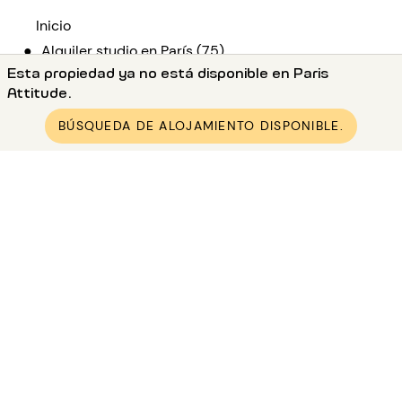
Inicio
●
Alquiler studio en París (75)
Esta propiedad ya no está disponible en Paris
●
Alquiler studio en Paris 5 (75005)
Attitude.
●
Alquiler studio en Paris Port Royal / Raspail
●
BÚSQUEDA DE ALOJAMIENTO DISPONIBLE.
Alquiler estudio amueblada 33m² Port Royal / Raspail
Alquiler París y sus alrededores
Alquiler apartamento París 1
Alquiler apartamento París 2
Alquiler apartamento París 3
Alquiler apartamento París 4
Alquiler apartamento París 5
Alquiler apartamento París 6
Alquiler apartamento París 7