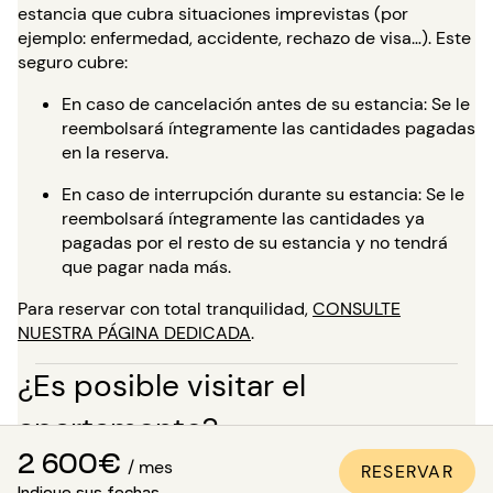
estancia que cubra situaciones imprevistas (por
ejemplo: enfermedad, accidente, rechazo de visa…). Este
seguro cubre:
En caso de cancelación antes de su estancia: Se le
reembolsará íntegramente las cantidades pagadas
en la reserva.
En caso de interrupción durante su estancia: Se le
reembolsará íntegramente las cantidades ya
pagadas por el resto de su estancia y no tendrá
que pagar nada más.
Para reservar con total tranquilidad,
CONSULTE
NUESTRA PÁGINA DEDICADA
.
¿Es posible visitar el
apartamento?
2 600€
Además de las numerosas fotos de calidad profesional
/ mes
RESERVAR
presentes en todos nuestros anuncios, una visita virtual
Indique sus fechas