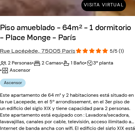
VISITA VIRTUAL
Piso amueblado - 64m² - 1 dormitorio
- Place Monge - París
Rue Lacépède, 75005 París
5/5 (1)
2 Personas
•
2 Camas
•
1 Baño
•
3ª planta
•
Ascensor
Ascensor
Este apartamento de 64 m² y 2 habitaciones está situado en
la rue Lacepede, en el 5º arrondissement, en el 3er piso de
un edificio del siglo XIX y tiene capacidad para 2 personas.
Este apartamento está equipado con : Lavadora/secadora,
lavavajillas, canales por cable, televisión, acceso ilimitado a
Internet de banda ancha con wifi. El edificio del siglo XIX está
equipado con: ascensor, portero automático, interfono.