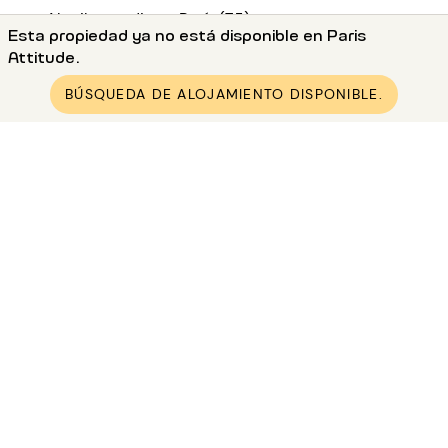
●
Alquiler studio en París (75)
Esta propiedad ya no está disponible en Paris
●
Alquiler studio en Paris 19 (75019)
Attitude.
●
Alquiler studio en Paris Place des Fêtes
BÚSQUEDA DE ALOJAMIENTO DISPONIBLE.
●
Alquiler estudio amueblada 22m² Place des Fêtes
Alquiler París y sus alrededores
Alquiler apartamento París 1
Alquiler apartamento París 2
Alquiler apartamento París 3
Alquiler apartamento París 4
Alquiler apartamento París 5
Alquiler apartamento París 6
Alquiler apartamento París 7
Alquiler apartamento París 8
Alquiler apartamento París 9
Alquiler apartamento París 10
Alquiler apartamento París 11