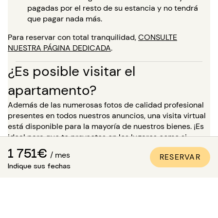
pagadas por el resto de su estancia y no tendrá
que pagar nada más.
Para reservar con total tranquilidad,
CONSULTE
NUESTRA PÁGINA DEDICADA
.
¿Es posible visitar el
apartamento?
Además de las numerosas fotos de calidad profesional
presentes en todos nuestros anuncios, una visita virtual
está disponible para la mayoría de nuestros bienes. ¡Es
ideal para que te proyectes en los lugares como si
estuvieras allí, sin necesidad de desplazarte!
1 751€
/ mes
RESERVAR
Indique sus fechas
Para una estancia de más de 5 meses, tienes la
posibilidad, en el momento de tu reserva, de solicitar
visitar el bien en presencia de uno de nuestros asesores.
Atención: mientras esperas esta visita, la vivienda no
está reservada para ti y sigue disponible para otros