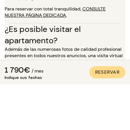
Para reservar con total tranquilidad,
CONSULTE
NUESTRA PÁGINA DEDICADA
.
¿Es posible visitar el
apartamento?
Además de las numerosas fotos de calidad profesional
presentes en todos nuestros anuncios, una visita virtual
está disponible para la mayoría de nuestros bienes. ¡Es
1 790€
ideal para que te proyectes en los lugares como si
/ mes
RESERVAR
estuvieras allí, sin necesidad de desplazarte!
Indique sus fechas
Para una estancia de más de 5 meses, tienes la
posibilidad, en el momento de tu reserva, de solicitar
visitar el bien en presencia de uno de nuestros asesores.
Atención: mientras esperas esta visita, la vivienda no
está reservada para ti y sigue disponible para otros
inquilinos.