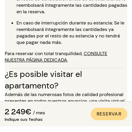
reembolsará íntegramente las cantidades pagadas
en la reserva.
En caso de interrupción durante su estancia: Se le
reembolsará íntegramente las cantidades ya
pagadas por el resto de su estancia y no tendrá
que pagar nada más.
Para reservar con total tranquilidad,
CONSULTE
NUESTRA PÁGINA DEDICADA
.
¿Es posible visitar el
apartamento?
Además de las numerosas fotos de calidad profesional
presentes en todos nuestros anuncios, una visita virtual
está disponible para la mayoría de nuestros bienes. ¡Es
2 249€
/ mes
RESERVAR
ideal para que te proyectes en los lugares como si
Indique sus fechas
estuvieras allí, sin necesidad de desplazarte!
Para una estancia de más de 5 meses, tienes la