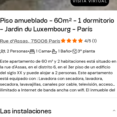
VISITA VIRTUAL
Piso amueblado - 60m² - 1 dormitorio
- Jardin du Luxembourg - París
Rue d'Assas, 75006 París
4/5 (1)
2 Personas
•
1 Cama
•
1 Baño
•
3ª planta
Este apartamento de 60 m² y 2 habitaciones está situado en
la rue d'Assas, en el distrito 6, en el 3er piso de un edificio
del siglo XX y puede alojar a 2 personas. Este apartamento
está equipado con : Lavadora con secadora, lavadora,
secadora, lavavajillas, canales por cable, televisión, acceso
ilimitado a Internet de banda ancha con wifi. El inmueble del
siglo 20 está equipado con: un código de entrada, un
interfono.
Las instalaciones