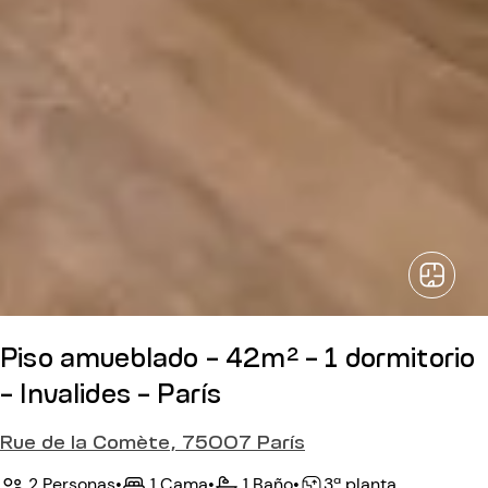
Piso amueblado - 42m² - 1 dormitorio
- Invalides - París
Rue de la Comète, 75007 París
2 Personas
•
1 Cama
•
1 Baño
•
3ª planta