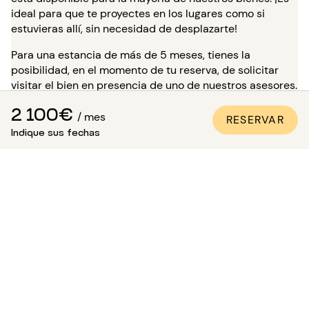
ideal para que te proyectes en los lugares como si
estuvieras allí, sin necesidad de desplazarte!
Para una estancia de más de 5 meses, tienes la
posibilidad, en el momento de tu reserva, de solicitar
visitar el bien en presencia de uno de nuestros asesores.
Atención: mientras esperas esta visita, la vivienda no
2 100€
está reservada para ti y sigue disponible para otros
/ mes
RESERVAR
inquilinos.
Indique sus fechas
¿Cómo estar seguro de que el
apartamento es conforme a las
fotos?
Paris Attitude se asegura de la calidad y la conformidad
de cada propiedad:
Todos los apartamentos son visitados, controlados
y fotografiados por nuestros equipos