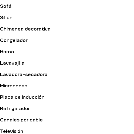
todo tipo. El edificio del siglo 19 está equipado con: un
Sofá
código de entrada, un intercomunicador. El edificio
Sillón
haussmaniano fue renovado en 2022. Barrio tranquilo.
Chimenea decorativa
Congelador
Horno
Lavavajilla
Lavadora-secadora
Microondas
Placa de inducción
Refrigerador
Canales por cable
Televisión