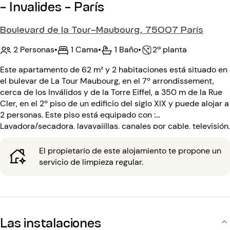
- Invalides - París
Boulevard de la Tour-Maubourg, 75007 París
2 Personas
•
1 Cama
•
1 Baño
•
2ª planta
Este apartamento de 62 m² y 2 habitaciones está situado en
el bulevar de La Tour Maubourg, en el 7º arrondissement,
cerca de los Inválidos y de la Torre Eiffel, a 350 m de la Rue
Cler, en el 2º piso de un edificio del siglo XIX y puede alojar a
2 personas. Este piso está equipado con :
Lavadora/secadora, lavavajillas, canales por cable, televisión,
acceso ilimitado a Internet de banda ancha con wifi. Una
chimenea en funcionamiento con suministro de leña (debe
El propietario de este alojamiento te propone un
reponerse si la chimenea se utiliza con regularidad). El piso
servicio de limpieza regular.
es perfecto para una pareja y puede alojar a 12 personas
para una recepción. Un servicio de limpieza se ofrece con el
piso (8h por mes), así como un manitas en caso de
reparaciones. Whatsapp chat disponible con el propietario.
El piso dispone de leña para la chimenea, alcohol, especias,
Las instalaciones
velas, vinilo con reproductor, ajedrez y juegos de mesa de