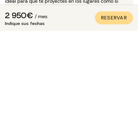
ideal para que te proyectes en los lugares como si
estuvieras allí, sin necesidad de desplazarte!
2 950€
/ mes
RESERVAR
Para una estancia de más de 5 meses, tienes la
Indique sus fechas
posibilidad, en el momento de tu reserva, de solicitar
visitar el bien en presencia de uno de nuestros asesores.
Atención: mientras esperas esta visita, la vivienda no
está reservada para ti y sigue disponible para otros
inquilinos.
¿Cómo estar seguro de que el
apartamento es conforme a las
fotos?
Paris Attitude se asegura de la calidad y la conformidad
de cada propiedad:
Todos los apartamentos son visitados, controlados
y fotografiados por nuestros equipos
especializados.