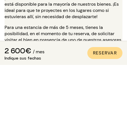
está disponible para la mayoría de nuestros bienes. ¡Es
ideal para que te proyectes en los lugares como si
estuvieras allí, sin necesidad de desplazarte!
Para una estancia de más de 5 meses, tienes la
posibilidad, en el momento de tu reserva, de solicitar
visitar el bien en presencia de uno de nuestros asesores.
Atención: mientras esperas esta visita, la vivienda no
2 600€
/ mes
está reservada para ti y sigue disponible para otros
RESERVAR
Indique sus fechas
inquilinos.
¿Cómo estar seguro de que el
apartamento es conforme a las
fotos?
Paris Attitude se asegura de la calidad y la conformidad
de cada propiedad:
Todos los apartamentos son visitados, controlados
y fotografiados por nuestros equipos