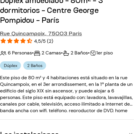
dormitorios - Centre George
Pompidou - París
Rue Quincampoix, 75003 París
4,5/5 (2)
6 Personas
•
2 Camas
•
2 Baños
•
1er piso
Dúplex
2 Baños
Este piso de 80 m² y 4 habitaciones está situado en la rue
Quincampoix, en el 3er arrondissement, en la 1ª planta de un
edificio del siglo XIX sin ascensor, y puede alojar a 6
personas. Este piso está equipado con: lavadora, lavavajillas,
canales por cable, televisión, acceso ilimitado a Internet de
banda ancha con wifi, teléfono, reproductor de DVD, home
cinema. El edificio del siglo XIX no dispone de ascensor y
está equipado con: dos códigos de entrada.