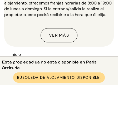
alojamiento, ofrecemos franjas horarias de 8:00 a 19:00,
de lunes a domingo. Si la entrada/salida la realiza el
propietario, este podrá recibirle a la hora que él elija.
VER MÁS
Inicio
Esta propiedad ya no está disponible en Paris
●
Alquiler dúplex en París (75)
Attitude.
●
Alquiler dúplex en Paris 3 (75003)
●
Alquiler dúplex en Paris Centre George Pompidou
BÚSQUEDA DE ALOJAMIENTO DISPONIBLE.
●
Alquiler dúplex amueblada 3 dormitorios Centre
George Pompidou