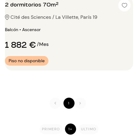
2 dormitorios 70m²
Cité des Sciences / La Villette, París 19
Balcón • Ascensor
1 882 €
/Mes
Piso no disponible
1
PRIMERO
1+
ULTIMO