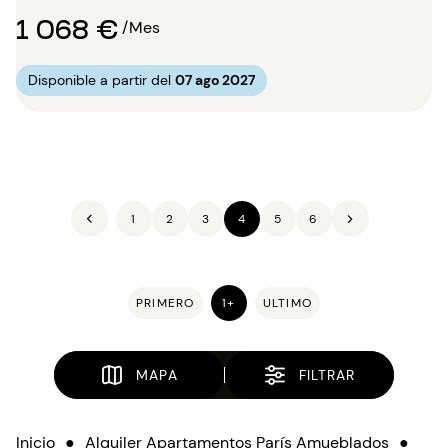
1 068 €
/Mes
Disponible a partir del
07 ago 2027
1
2
3
4
5
6
PRIMERO
1+
ULTIMO
MAPA
FILTRAR
Inicio
●
Alquiler Apartamentos París Amueblados
●