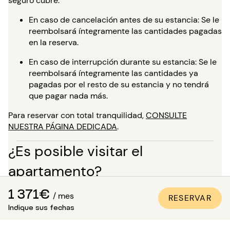
seguro cubre:
En caso de cancelación antes de su estancia: Se le
reembolsará íntegramente las cantidades pagadas
en la reserva.
En caso de interrupción durante su estancia: Se le
reembolsará íntegramente las cantidades ya
pagadas por el resto de su estancia y no tendrá
que pagar nada más.
Para reservar con total tranquilidad,
CONSULTE
NUESTRA PÁGINA DEDICADA
.
¿Es posible visitar el
apartamento?
Además de las numerosas fotos de calidad profesional
1 371€
/ mes
RESERVAR
presentes en todos nuestros anuncios, una visita virtual
Indique sus fechas
está disponible para la mayoría de nuestros bienes. ¡Es
ideal para que te proyectes en los lugares como si