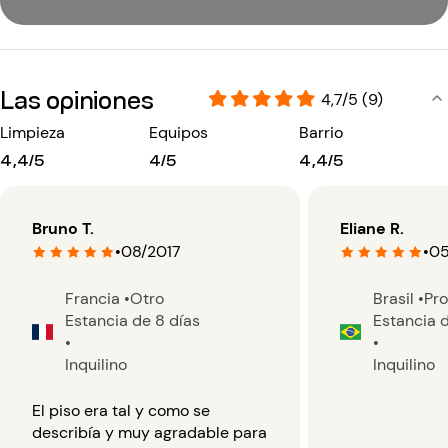
Las opiniones
4,7/5 (9)
Limpieza
Equipos
Barrio
4,4/5
4/5
4,4/5
Bruno T.
Eliane R.
•
08/2017
•
05
Francia
•
Otro
Brasil
•
Pro
Estancia de 8 días
Estancia d
•
•
Inquilino
Inquilino
El piso era tal y como se
describía y muy agradable para