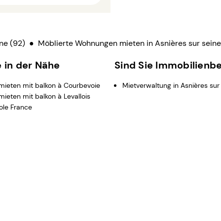
ne (92)
●
Möblierte Wohnungen mieten in Asnières sur seine
e in der Nähe
Sind Sie Immobilienbe
ieten mit balkon à Courbevoie
Mietverwaltung in Asnières su
eten mit balkon à Levallois
tole France