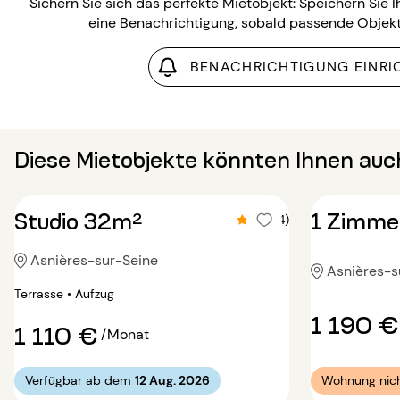
Sichern Sie sich das perfekte Mietobjekt: Speichern Sie 
eine Benachrichtigung, sobald passende Objekt
BENACHRICHTIGUNG EINRI
Diese Mietobjekte könnten Ihnen auch
Studio 32m²
1 Zimme
4.5 (4)
Asnières-sur-Seine
Asnières-s
Terrasse • Aufzug
1 190 €
1 110 €
/Monat
Verfügbar ab dem
12 Aug. 2026
Wohnung nich