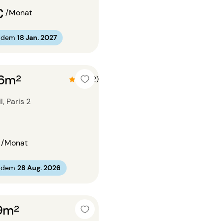
€
/Monat
b dem
18 Jan. 2027
26m²
4.5 (2)
, Paris 2
/Monat
b dem
28 Aug. 2026
19m²