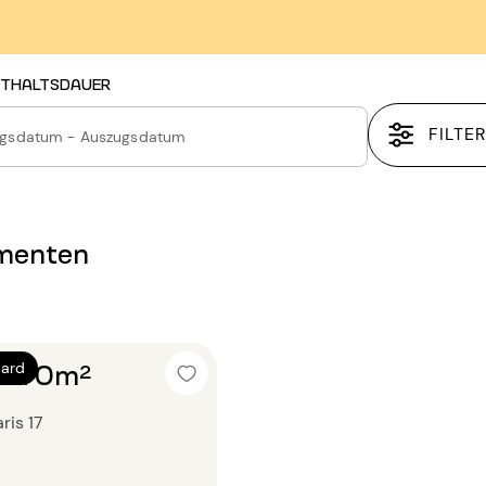
THALTSDAUER
FILTE
ugsdatum - Auszugsdatum
ementen
r 70m²
dard
ris 17