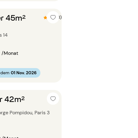
r 45m²
4.3 (3)
s 14
€
/Monat
b dem
01 Nov. 2026
r 42m²
rge Pompidou, Paris 3