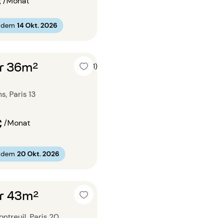
€
/Monat
b dem
14 Okt. 2026
r 36m²
5 (1)
s, Paris 13
€
/Monat
b dem
20 Okt. 2026
r 43m²
ntreuil, Paris 20