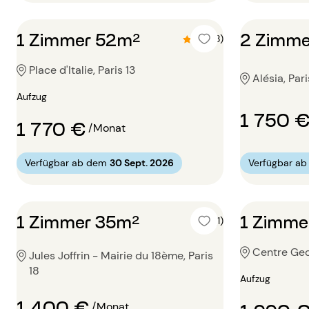
1 Zimmer 52m²
2 Zimme
4.6 (8)
Place d'Italie, Paris 13
Alésia, Pari
Aufzug
1 750 
1 770 €
/Monat
Verfügbar ab dem
30 Sept. 2026
Verfügbar a
1 Zimmer 35m²
1 Zimme
5 (1)
Centre Geo
Jules Joffrin - Mairie du 18ème, Paris
18
Aufzug
1 400 €
/Monat