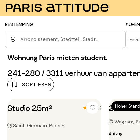
BESTEMMING
AUFEN
Arrondissement, Stadtteil, Stadt...
Einz
Wohnung Paris mieten student.
241-280 / 3311 verhuur van appart
SORTIEREN
Studio 25m²
2 Zimme
Hoher Stan
4.7 (3)
Wagram, Pa
Saint-Germain, Paris 6
Aufzug