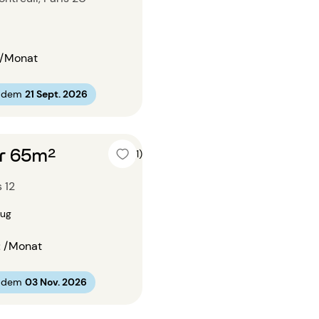
/Monat
b dem
21 Sept. 2026
r 65m²
5 (1)
s 12
zug
€
/Monat
b dem
03 Nov. 2026