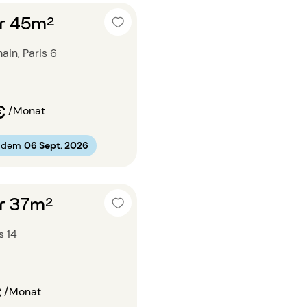
r 45m²
ain, Paris 6
€
/Monat
b dem
06 Sept. 2026
r 37m²
s 14
€
/Monat