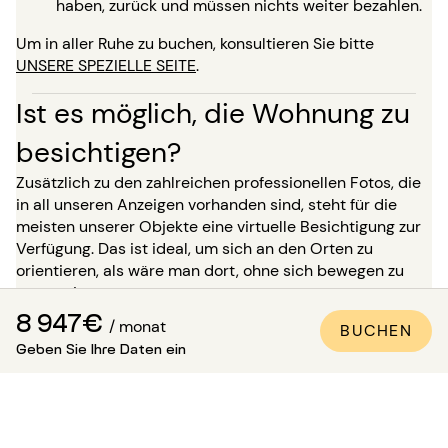
haben, zurück und müssen nichts weiter bezahlen.
Um in aller Ruhe zu buchen, konsultieren Sie bitte
UNSERE SPEZIELLE SEITE
.
Ist es möglich, die Wohnung zu
besichtigen?
Zusätzlich zu den zahlreichen professionellen Fotos, die
in all unseren Anzeigen vorhanden sind, steht für die
meisten unserer Objekte eine virtuelle Besichtigung zur
Verfügung. Das ist ideal, um sich an den Orten zu
orientieren, als wäre man dort, ohne sich bewegen zu
müssen!
8 947€
/ monat
Für einen Aufenthalt von mehr als 5 Monaten haben Sie
BUCHEN
Geben Sie Ihre Daten ein
die Möglichkeit, bei Ihrer Buchung zu verlangen, die
Immobilie in Anwesenheit eines unserer Berater zu
besichtigen. Achtung: Bis zu dieser Besichtigung ist die
Unterkunft nicht für Sie reserviert und bleibt für andere
Mieter verfügbar.