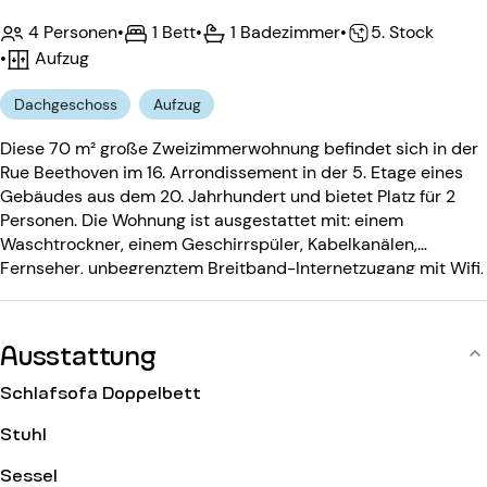
4 Personen
•
1 Bett
•
1 Badezimmer
•
5. Stock
•
Aufzug
Dachgeschoss
Aufzug
Diese 70 m² große Zweizimmerwohnung befindet sich in der
Rue Beethoven im 16. Arrondissement in der 5. Etage eines
Gebäudes aus dem 20. Jahrhundert und bietet Platz für 2
Personen. Die Wohnung ist ausgestattet mit: einem
Waschtrockner, einem Geschirrspüler, Kabelkanälen,
Fernseher, unbegrenztem Breitband-Internetzugang mit Wifi,
Telefon, DVD-Player, Stereoanlage. Das Gebäude aus dem
20. Jahrhundert ist ausgestattet mit: einem Aufzug, einem
Eingangscode, einer Gegensprechanlage.
Ausstattung
Schlafsofa Doppelbett
Stuhl
Sessel