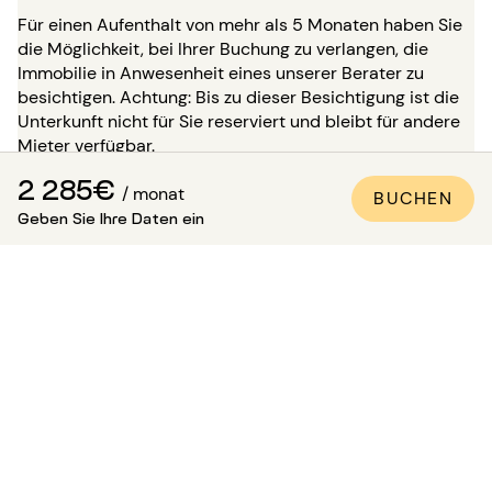
Für einen Aufenthalt von mehr als 5 Monaten haben Sie
die Möglichkeit, bei Ihrer Buchung zu verlangen, die
Immobilie in Anwesenheit eines unserer Berater zu
besichtigen. Achtung: Bis zu dieser Besichtigung ist die
Unterkunft nicht für Sie reserviert und bleibt für andere
Mieter verfügbar.
2 285€
Wie kann man sicher sein, dass
/ monat
BUCHEN
Geben Sie Ihre Daten ein
die Wohnung den Fotos
entspricht?
Paris Attitude sorgt für die Qualität und Konformität
jeder Immobilie:
Alle Wohnungen werden von unseren
spezialisierten Teams besichtigt, kontrolliert und
fotografiert.
Ein detailliertes Inventar der Ausstattung wird