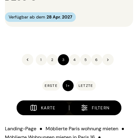
Verfügbar ab dem
28 Apr. 2027
1
2
3
4
5
6
ERSTE
1+
LETZTE
KARTE
FILTERN
Landing-Page
●
Möblierte Paris wohnung mieten
●
Möblierte Wohnungen mieten in Paris 16
●