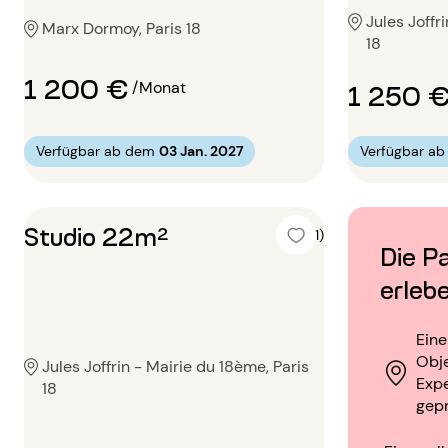
Jules Joffr
Marx Dormoy, Paris 18
18
1 200 €
/Monat
1 250 
Verfügbar a
Verfügbar ab dem
03 Jan. 2027
Studio 22m²
5 (1)
Die Pa
erleb
Ein
Obje
Jules Joffrin - Mairie du 18ème, Paris
Exp
18
gep