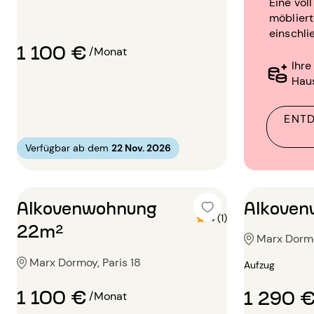
Eine vol
möblier
einschli
1 100 €
/Monat
Ihre
Hau
ENTD
Verfügbar ab dem
22 Nov. 2026
Alkovenwohnung
Alkove
4 (1)
22m²
Marx Dormo
Marx Dormoy, Paris 18
Aufzug
1 100 €
1 290 
/Monat