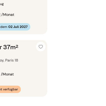
zug
€
/Monat
b dem
02 Juli 2027
r 37m²
y, Paris 18
/Monat
t verfügbar