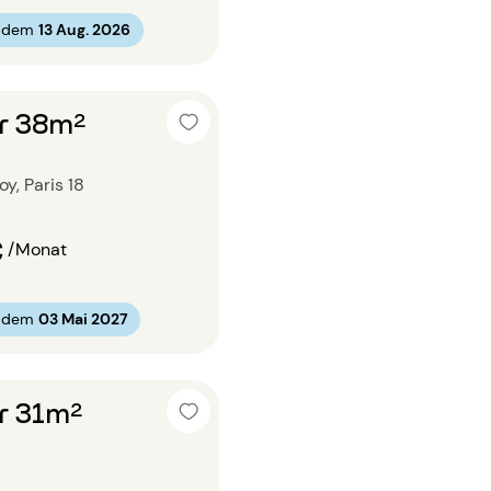
b dem
13 Aug. 2026
r 38m²
y, Paris 18
€
/Monat
b dem
03 Mai 2027
r 31m²