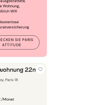
l ausgestattete,
te Wohnung,
eßlich Wifi
 kostenlose
sratversicherung
ECKEN SIE PARIS
ATTITUDE
nwohnung 22m²
y, Paris 18
€
/Monat