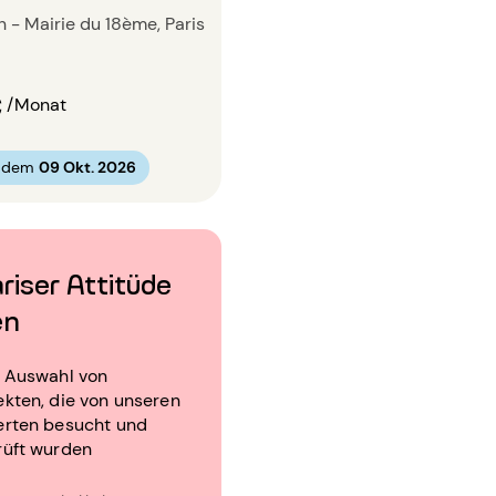
in - Mairie du 18ème, Paris
€
/Monat
b dem
09 Okt. 2026
riser Attitüde
en
e Auswahl von
kten, die von unseren
erten besucht und
rüft wurden