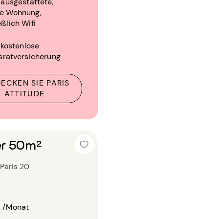
l ausgestattete,
te Wohnung,
eßlich Wifi
 kostenlose
sratversicherung
ECKEN SIE PARIS
ATTITUDE
r 50m²
Paris 20
€
/Monat