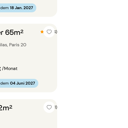
b dem
18 Jan. 2027
r 65m²
4.8 (4)
ilas, Paris 20
€
/Monat
b dem
04 Juni 2027
32m²
5 (1)