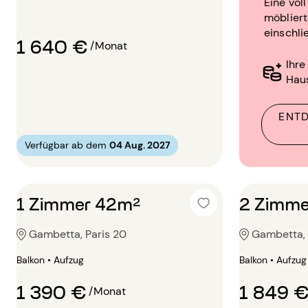
Eine vol
möblier
einschli
1 640 €
/Monat
Ihre
Hau
ENTD
Verfügbar ab dem
04 Aug. 2027
1 Zimmer 42m²
2 Zimme
Gambetta, Paris 20
Gambetta, 
Balkon • Aufzug
Balkon • Aufzug
1 390 €
1 849 
/Monat