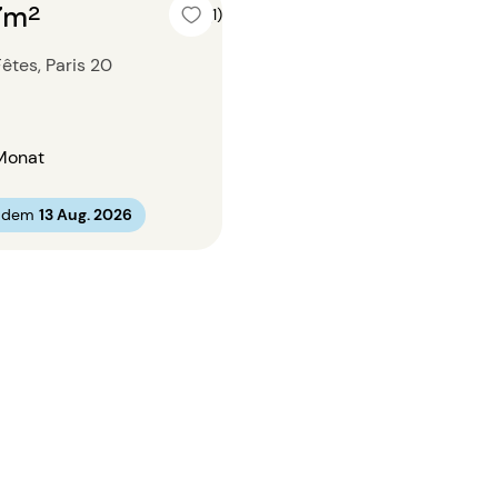
7m²
4 (1)
êtes, Paris 20
Monat
b dem
13 Aug. 2026