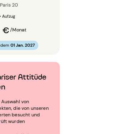
Paris 20
• Aufzug
0 €
/Monat
b dem
01 Jan. 2027
riser Attitüde
en
e Auswahl von
kten, die von unseren
erten besucht und
rüft wurden