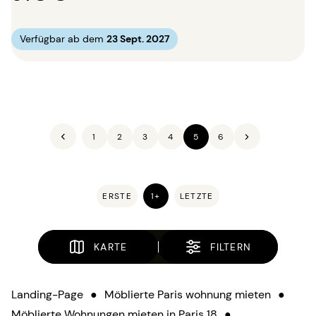
Verfügbar ab dem
23 Sept. 2027
1
2
3
4
5
6
ERSTE
1+
LETZTE
KARTE
FILTERN
Landing-Page
●
Möblierte Paris wohnung mieten
●
Möblierte Wohnungen mieten in Paris 18
●