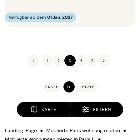
Verfügbar ab dem
01 Jan. 2027
1
2
3
4
5
ERSTE
1+
LETZTE
KARTE
FILTERN
Landing-Page
●
Möblierte Paris wohnung mieten
●
Möblierte Wohnungen mieten in Paris 11
●