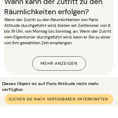
Wann kann der Zutritt zu den
Räumlichkeiten erfolgen?
Wenn der Zutritt zu den Räumlichkeiten von Paris
Attitude durchgeführt wird, bieten wir Zeitfenster von 8
bis 19 Uhr, von Montag bis Sonntag, an. Wenn der Zutritt
vom Eigentümer durchgeführt wird, kann er Sie zu einer
von ihm gewählten Zeit empfangen.
MEHR ANZEIGEN
Landing-Page
Dieses Objekt ist auf Paris Attitude nicht mehr
verfügbar.
●
Vermietung wohnung Paris (75)
●
Vermietung wohnung Paris 6 (75006)
SUCHEN SIE NACH VERFÜGBAREN UNTERKÜNFTEN.
●
Vermietung wohnung Paris Saint Placide
●
Vermietung möblierte wohnung 1 Zimmer Saint