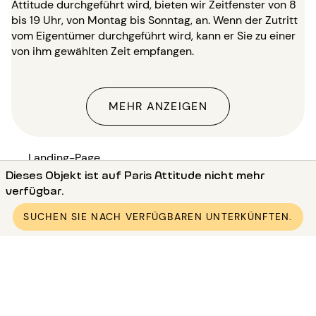
Attitude durchgeführt wird, bieten wir Zeitfenster von 8
bis 19 Uhr, von Montag bis Sonntag, an. Wenn der Zutritt
vom Eigentümer durchgeführt wird, kann er Sie zu einer
von ihm gewählten Zeit empfangen.
MEHR ANZEIGEN
Landing-Page
Dieses Objekt ist auf Paris Attitude nicht mehr
●
Vermietung wohnung Paris (75)
verfügbar.
●
Vermietung wohnung Paris 6 (75006)
●
Vermietung wohnung Paris Saint-Germain
SUCHEN SIE NACH VERFÜGBAREN UNTERKÜNFTEN.
●
Vermietung möblierte wohnung 1 Zimmer Saint-
Germain