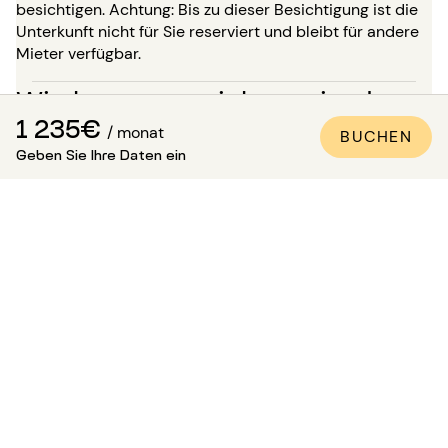
besichtigen. Achtung: Bis zu dieser Besichtigung ist die
Unterkunft nicht für Sie reserviert und bleibt für andere
Mieter verfügbar.
Wie kann man sicher sein, dass
1 235€
/ monat
die Wohnung den Fotos
BUCHEN
Geben Sie Ihre Daten ein
entspricht?
Paris Attitude sorgt für die Qualität und Konformität
jeder Immobilie:
Alle Wohnungen werden von unseren
spezialisierten Teams besichtigt, kontrolliert und
fotografiert.
Ein detailliertes Inventar der Ausstattung wird
erstellt.
Die Fotos werden regelmäßig aktualisiert, um die
Qualität der Räumlichkeiten treu darzustellen.