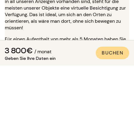
in all unseren Anzeigen vorhanden sind, steht für die
meisten unserer Objekte eine virtuelle Besichtigung zur
Verfügung. Das ist ideal, um sich an den Orten zu
orientieren, als wäre man dort, ohne sich bewegen zu
müssen!
Für einen Aufenthalt von mehr als 5 Monaten haben Sie
die Möglichkeit, bei Ihrer Buchung zu verlangen, die
3 800€
/ monat
Immobilie in Anwesenheit eines unserer Berater zu
BUCHEN
Geben Sie Ihre Daten ein
besichtigen. Achtung: Bis zu dieser Besichtigung ist die
Unterkunft nicht für Sie reserviert und bleibt für andere
Mieter verfügbar.
Wie kann man sicher sein, dass
die Wohnung den Fotos
entspricht?
Paris Attitude sorgt für die Qualität und Konformität
jeder Immobilie: