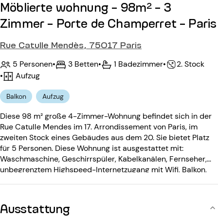
Möblierte wohnung - 98m² - 3
Zimmer - Porte de Champerret - Paris
Rue Catulle Mendès, 75017 Paris
5 Personen
•
3 Betten
•
1 Badezimmer
•
2. Stock
•
Aufzug
Balkon
Aufzug
Diese 98 m² große 4-Zimmer-Wohnung befindet sich in der
Rue Catulle Mendes im 17. Arrondissement von Paris, im
zweiten Stock eines Gebäudes aus dem 20. Sie bietet Platz
für 5 Personen. Diese Wohnung ist ausgestattet mit:
Waschmaschine, Geschirrspüler, Kabelkanälen, Fernseher,
unbegrenztem Highspeed-Internetzugang mit Wifi, Balkon,
dekorativem Kamin. Das Gebäude aus dem 20. Jahrhundert
ist ausgestattet mit: einem Aufzug, einem Eingangscode,
einer Gegensprechanlage, einem Concierge.
Ausstattung