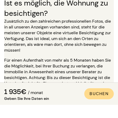
Ist es möglich, die Wohnung zu
besichtigen?
Zusätzlich zu den zahlreichen professionellen Fotos, die
in all unseren Anzeigen vorhanden sind, steht für die
meisten unserer Objekte eine virtuelle Besichtigung zur
Verfügung. Das ist ideal, um sich an den Orten zu
orientieren, als wäre man dort, ohne sich bewegen zu
müssen!
Für einen Aufenthalt von mehr als 5 Monaten haben Sie
die Möglichkeit, bei Ihrer Buchung zu verlangen, die
Immobilie in Anwesenheit eines unserer Berater zu
besichtigen. Achtung: Bis zu dieser Besichtigung ist die
Unterkunft nicht für Sie reserviert und bleibt für andere
Mieter verfügbar.
1 935€
/ monat
BUCHEN
Geben Sie Ihre Daten ein
Wie kann man sicher sein, dass
die Wohnung den Fotos