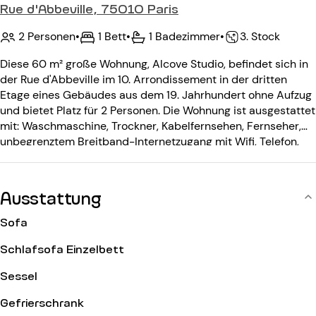
Rue d'Abbeville, 75010 Paris
2 Personen
•
1 Bett
•
1 Badezimmer
•
3. Stock
Diese 60 m² große Wohnung, Alcove Studio, befindet sich in
der Rue d'Abbeville im 10. Arrondissement in der dritten
Etage eines Gebäudes aus dem 19. Jahrhundert ohne Aufzug
und bietet Platz für 2 Personen. Die Wohnung ist ausgestattet
mit: Waschmaschine, Trockner, Kabelfernsehen, Fernseher,
unbegrenztem Breitband-Internetzugang mit Wifi, Telefon,
Geschirrspüler. Das Gebäude aus dem 19. Jahrhundert ist
ausgestattet mit: einem Eingangscode, einer
Gegensprechanlage.
Ausstattung
Sofa
Schlafsofa Einzelbett
Sessel
Gefrierschrank