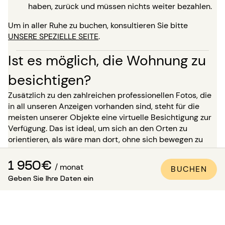
haben, zurück und müssen nichts weiter bezahlen.
Um in aller Ruhe zu buchen, konsultieren Sie bitte
UNSERE SPEZIELLE SEITE
.
Ist es möglich, die Wohnung zu
besichtigen?
Zusätzlich zu den zahlreichen professionellen Fotos, die
in all unseren Anzeigen vorhanden sind, steht für die
meisten unserer Objekte eine virtuelle Besichtigung zur
Verfügung. Das ist ideal, um sich an den Orten zu
orientieren, als wäre man dort, ohne sich bewegen zu
müssen!
1 950€
/ monat
BUCHEN
Für einen Aufenthalt von mehr als 5 Monaten haben Sie
Geben Sie Ihre Daten ein
die Möglichkeit, bei Ihrer Buchung zu verlangen, die
Immobilie in Anwesenheit eines unserer Berater zu
besichtigen. Achtung: Bis zu dieser Besichtigung ist die
Unterkunft nicht für Sie reserviert und bleibt für andere
Mieter verfügbar.