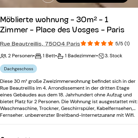
Möblierte wohnung - 30m² - 1
Zimmer - Place des Vosges - Paris
Rue Beautreillis, 75004 Paris
5/5 (1)
2 Personen
•
1 Bett
•
1 Badezimmer
•
3. Stock
Dachgeschoss
Diese 30 m² große Zweizimmerwohnung befindet sich in der
Rue Beautreillis im 4. Arrondissement in der dritten Etage
eines Gebäudes aus dem 18. Jahrhundert ohne Aufzug und
bietet Platz für 2 Personen. Die Wohnung ist ausgestattet mit:
Waschmaschine, Trockner, Geschirrspüler, Kabelfernsehen,
Fernseher, unbegrenzter Breitband-Internetzugang mit Wifi.
Das Gebäude aus dem 18. Jahrhundert ohne Aufzug ist
ausgestattet mit: einem Eingangscode, einer
Gegensprechanlage.