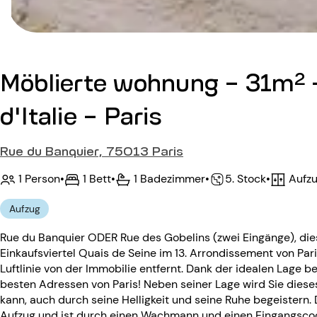
Möblierte wohnung - 31m² 
d'Italie - Paris
Rue du Banquier, 75013 Paris
1 Person
•
1 Bett
•
1 Badezimmer
•
Aufz
•
5. Stock
Aufzug
Rue du Banquier ODER Rue des Gobelins (zwei Eingänge), di
Einkaufsviertel Quais de Seine im 13. Arrondissement von Par
Luftlinie von der Immobilie entfernt. Dank der idealen Lage b
besten Adressen von Paris! Neben seiner Lage wird Sie diese
kann, auch durch seine Helligkeit und seine Ruhe begeistern.
Aufzug und ist durch einen Wachmann und einen Eingangscod