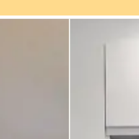
rviceangebot
Stadtteil