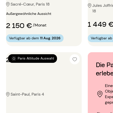
Sacré-Cœur, Paris 18
Jules Joffr
18
Außergewöhnliche Aussicht
1 449 
2 150 €
/Monat
Verfügbar a
Verfügbar ab dem
11 Aug. 2026
2 Zimmer 38m²
Paris Attitude Auswahl
Die Pa
erleb
Ein
Obje
Saint-Paul, Paris 4
Exp
gep