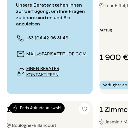
Unsere Berater stehen Ihnen
Tour Eiffel,
zur Verfügung, um Ihre Fragen
zu beantworten und Sie
anzuleiten.
Aufzug
+33 (0)1 42 96 31 46
MAIL@PARISATTITUDE.COM
1 900 
EINEN BERATER
KONTAKTIEREN
Verfügbar a
1 Zimmer 36m²
1 Zimme
Paris Attitude Auswahl
Jasmin / Mo
Boulogne-Billancourt