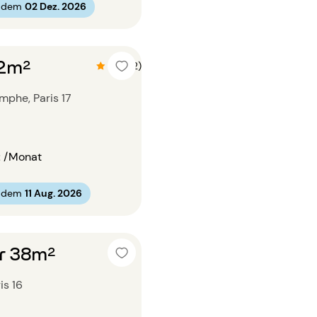
b dem
02 Dez. 2026
32m²
4.9 (12)
mphe, Paris 17
€
/Monat
b dem
11 Aug. 2026
r 38m²
is 16