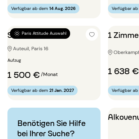
Verfügbar ab dem
14 Aug. 2026
Verfügbar a
Studio 33m²
1 Zimme
Paris Attitude Auswahl
Auteuil, Paris 16
Oberkampf, 
Aufzug
1 638 €
1 500 €
/Monat
Verfügbar ab dem
21 Jan. 2027
Verfügbar a
Alkoven
Benötigen Sie Hilfe
bei Ihrer Suche?