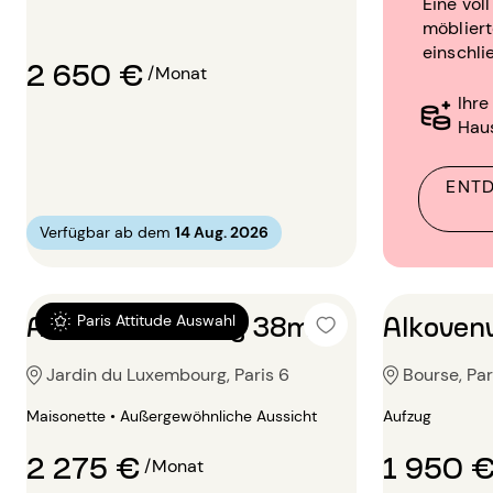
Eine vol
möblier
einschli
2 650 €
/Monat
Ihre
Hau
ENTD
Verfügbar ab dem
14 Aug. 2026
Alkovenwohnung 38m²
Alkoven
Paris Attitude Auswahl
Jardin du Luxembourg, Paris 6
Bourse, Par
Maisonette • Außergewöhnliche Aussicht
Aufzug
2 275 €
1 950 
/Monat