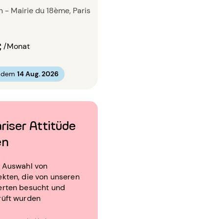
in - Mairie du 18ème, Paris
€
/Monat
b dem
14 Aug. 2026
riser Attitüde
en
e Auswahl von
kten, die von unseren
erten besucht und
rüft wurden