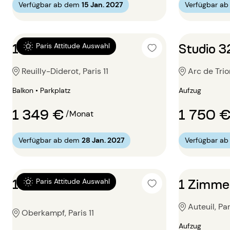
Verfügbar ab dem
15 Jan. 2027
Verfügbar a
1 Zimmer 32m²
Studio 
Paris Attitude Auswahl
Reuilly-Diderot, Paris 11
Arc de Trio
Balkon • Parkplatz
Aufzug
1 349 €
1 750 
/Monat
Verfügbar ab dem
28 Jan. 2027
Verfügbar a
1 Zimmer 33m²
1 Zimme
Paris Attitude Auswahl
Auteuil, Par
Oberkampf, Paris 11
Aufzug