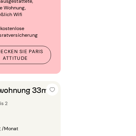
l ausgestattete,
te Wohnung,
eßlich Wifi
 kostenlose
sratversicherung
ECKEN SIE PARIS
ATTITUDE
wohnung 33m²
is 2
€
/Monat