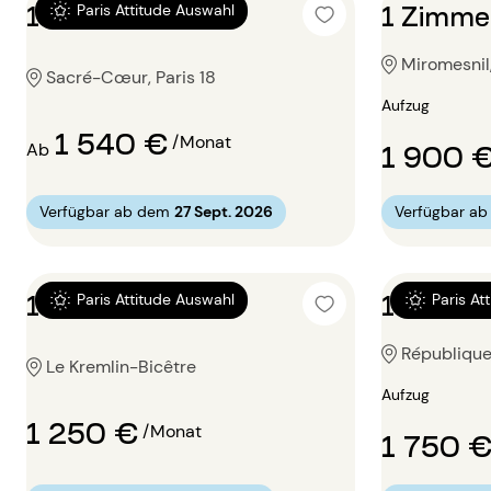
1 Zimmer 34m²
1 Zimme
Paris Attitude Auswahl
Miromesnil,
Sacré-Cœur, Paris 18
Aufzug
1 540 €
/Monat
1 900 
Ab
Verfügbar ab dem
27 Sept. 2026
Verfügbar a
1 Zimmer 33m²
1 Zimme
Paris Attitude Auswahl
Paris At
République,
Le Kremlin-Bicêtre
Aufzug
1 250 €
/Monat
1 750 