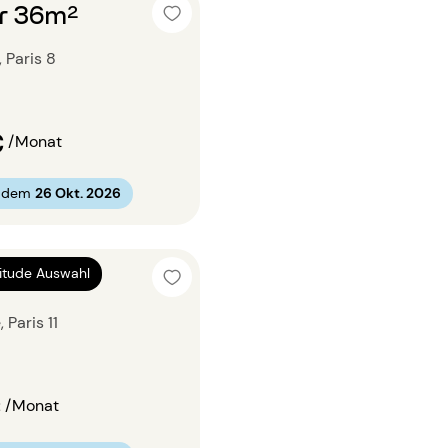
r 36m²
 Paris 8
€
/Monat
b dem
26 Okt. 2026
r 34m²
titude Auswahl
 Paris 11
€
/Monat