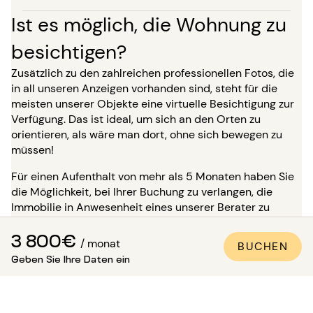
Ist es möglich, die Wohnung zu
besichtigen?
Zusätzlich zu den zahlreichen professionellen Fotos, die
in all unseren Anzeigen vorhanden sind, steht für die
meisten unserer Objekte eine virtuelle Besichtigung zur
Verfügung. Das ist ideal, um sich an den Orten zu
orientieren, als wäre man dort, ohne sich bewegen zu
müssen!
Für einen Aufenthalt von mehr als 5 Monaten haben Sie
die Möglichkeit, bei Ihrer Buchung zu verlangen, die
Immobilie in Anwesenheit eines unserer Berater zu
besichtigen. Achtung: Bis zu dieser Besichtigung ist die
3 800€
Unterkunft nicht für Sie reserviert und bleibt für andere
/ monat
BUCHEN
Mieter verfügbar.
Geben Sie Ihre Daten ein
Wie kann man sicher sein, dass