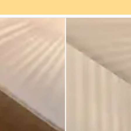
rviceangebot
Stadtteil