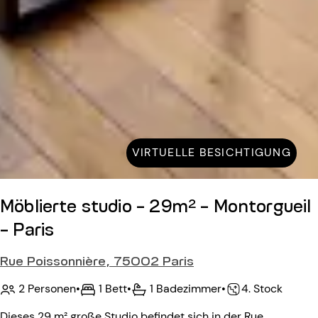
VIRTUELLE BESICHTIGUNG
Möblierte studio - 29m² - Montorgueil
- Paris
Rue Poissonnière, 75002 Paris
2 Personen
•
1 Bett
•
1 Badezimmer
•
4. Stock
Dieses 29 m² große Studio befindet sich in der Rue