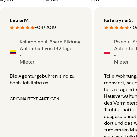
Laura M.
Katarzyna S.
•
04/2019
•
10
Kolumbien
•
Höhere Bildung
Polen
•
Höh
Aufenthalt von 182 tage
Aufenthalt
•
•
Mieter
Mieter
Die Agenturgebühren sind zu
Tolle Wohnung,
hoch. Ich liebe es!.
renoviert, sau
hervorragende
Hausverwaltung
ORIGINALTEXT ANZEIGEN
des Vermieter
Tochter hatte 
ausgezeichnet
dort und das w
zum ersten Ma
weg war. Tolle 