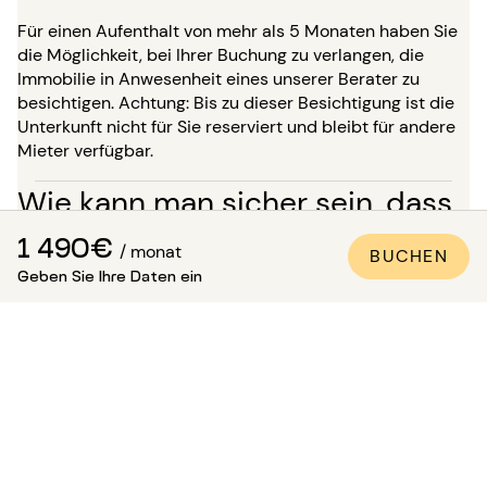
Für einen Aufenthalt von mehr als 5 Monaten haben Sie
die Möglichkeit, bei Ihrer Buchung zu verlangen, die
Immobilie in Anwesenheit eines unserer Berater zu
besichtigen. Achtung: Bis zu dieser Besichtigung ist die
Unterkunft nicht für Sie reserviert und bleibt für andere
Mieter verfügbar.
Wie kann man sicher sein, dass
die Wohnung den Fotos
1 490€
/ monat
BUCHEN
Geben Sie Ihre Daten ein
entspricht?
Paris Attitude sorgt für die Qualität und Konformität
jeder Immobilie:
Alle Wohnungen werden von unseren
spezialisierten Teams besichtigt, kontrolliert und
fotografiert.
Ein detailliertes Inventar der Ausstattung wird