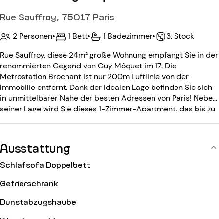
Rue Sauffroy, 75017 Paris
2 Personen
•
1 Bett
•
1 Badezimmer
•
3. Stock
Rue Sauffroy, diese 24m² große Wohnung empfängt Sie in der
renommierten Gegend von Guy Môquet im 17. Die
Metrostation Brochant ist nur 200m Luftlinie von der
Immobilie entfernt. Dank der idealen Lage befinden Sie sich
in unmittelbarer Nähe der besten Adressen von Paris! Neben
seiner Lage wird Sie dieses 1-Zimmer-Apartment, das bis zu
2 Personen beherbergen kann, auch durch seine Helligkeit
und seine Ruhe begeistern. Das Gebäude befindet sich im
dritten Stock und ist durch einen Eingangscode gesichert.
Ausstattung
Schlafsofa Doppelbett
Gefrierschrank
Dunstabzugshaube