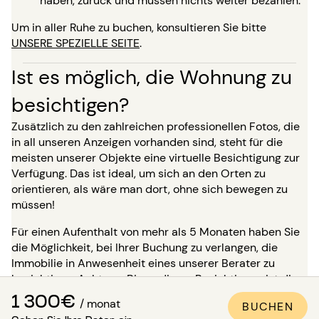
haben, zurück und müssen nichts weiter bezahlen.
Um in aller Ruhe zu buchen, konsultieren Sie bitte
UNSERE SPEZIELLE SEITE
.
Ist es möglich, die Wohnung zu
besichtigen?
Zusätzlich zu den zahlreichen professionellen Fotos, die
in all unseren Anzeigen vorhanden sind, steht für die
meisten unserer Objekte eine virtuelle Besichtigung zur
Verfügung. Das ist ideal, um sich an den Orten zu
orientieren, als wäre man dort, ohne sich bewegen zu
müssen!
Für einen Aufenthalt von mehr als 5 Monaten haben Sie
die Möglichkeit, bei Ihrer Buchung zu verlangen, die
Immobilie in Anwesenheit eines unserer Berater zu
besichtigen. Achtung: Bis zu dieser Besichtigung ist die
Unterkunft nicht für Sie reserviert und bleibt für andere
1 300€
/ monat
BUCHEN
Mieter verfügbar.
Geben Sie Ihre Daten ein