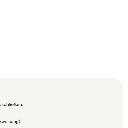
uschließen:
rweisung).