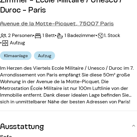
Duroc - Paris
Avenue de la Motte-Picquet, 75007 Paris
2 Personen
•
1 Bett
•
1 Badezimmer
•
1. Stock
•
Aufzug
Klimaanlage
Aufzug
Im Herzen des Viertels Ecole Militaire / Unesco / Duroc im 7.
Arrondissement von Paris empfängt Sie diese 50m² große
Wohnung in der Avenue de la Motte-Picquet. Die
Metrostation École Militaire ist nur 100m Luftlinie von der
Immobilie entfernt. Dank dieser idealen Lage befinden Sie
sich in unmittelbarer Nähe der besten Adressen von Paris!
Neben seiner Lage wird Sie dieses 1-Zimmer-Apartment, das
bis zu 2 Personen beherbergen kann, auch durch seine
Geräumigkeit begeistern. Das Gebäude aus dem 20.
Ausstattung
Jahrhundert befindet sich im ersten Stock mit Aufzug und ist
durch ein Videotelefon und einen Eingangscode gesichert.
Sofa