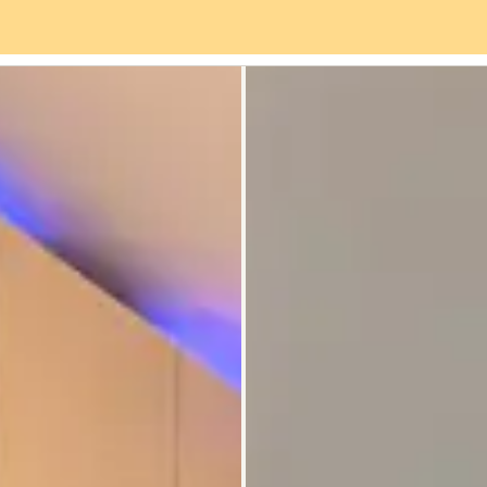
rviceangebot
Stadtteil