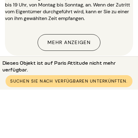
bis 19 Uhr, von Montag bis Sonntag, an. Wenn der Zutritt
vom Eigentümer durchgeführt wird, kann er Sie zu einer
von ihm gewählten Zeit empfangen.
MEHR ANZEIGEN
Dieses Objekt ist auf Paris Attitude nicht mehr
Landing-Page
verfügbar.
●
Vermietung 1-Zimmer Paris (75)
SUCHEN SIE NACH VERFÜGBAREN UNTERKÜNFTEN.
●
Vermietung 1-Zimmer Paris 1 (75001)
●
Vermietung 1-Zimmer Paris Châtelet
●
Vermietung möblierte 1-Zimmer 20m² Châtelet
Miete Paris und Umgebung