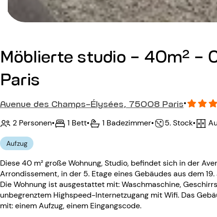
Möblierte studio - 40m² -
Paris
Avenue des Champs-Élysées, 75008 Paris
•
2 Personen
•
1 Bett
•
1 Badezimmer
•
Au
•
5. Stock
Aufzug
Diese 40 m² große Wohnung, Studio, befindet sich in der Av
Arrondissement, in der 5. Etage eines Gebäudes aus dem 19. J
Die Wohnung ist ausgestattet mit: Waschmaschine, Geschirrs
unbegrenztem Highspeed-Internetzugang mit Wifi. Das Gebäu
mit: einem Aufzug, einem Eingangscode.