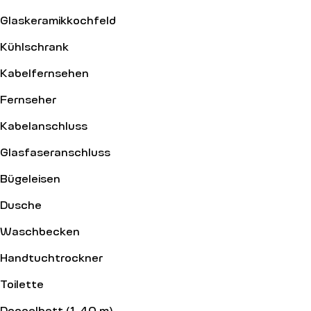
Glaskeramikkochfeld
Kühlschrank
Kabelfernsehen
Fernseher
Kabelanschluss
Glasfaseranschluss
Bügeleisen
Dusche
Waschbecken
Handtuchtrockner
Toilette
Doppelbett (1,40 m)