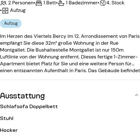
2 Personen
•
1 Bett
•
1 Badezimmer
•
4. Stock
•
Aufzug
Aufzug
Im Herzen des Viertels Bercy im 12. Arrondissement von Paris
empfängt Sie diese 32m² große Wohnung in der Rue
Montgallet. Die Bushaltestelle Montgallet ist nur 150m
Luftlinie von der Wohnung entfernt. Dieses fertige 1-Zimmer-
Apartment bietet Platz für Sie und eine weitere Person für
einen entspannten Aufenthalt in Paris. Das Gebäude befindet
sich im 4. Stock mit Aufzug und ist durch eine
Gegensprechanlage und einen Eingangscode gesichert. Da
unsere Wohnungen alle bezugsfertig und mit WLAN
Ausstattung
ausgestattet sind, müssen Sie sich nur noch mit Ihren Koffern
einrichten.
Schlafsofa Doppelbett
Stuhl
Hocker