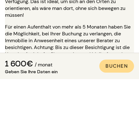
Verfügung. Das ist ideal, um sich an den Orten zu
orientieren, als wäre man dort, ohne sich bewegen zu
müssen!
Für einen Aufenthalt von mehr als 5 Monaten haben Sie
die Möglichkeit, bei Ihrer Buchung zu verlangen, die
Immobilie in Anwesenheit eines unserer Berater zu
besichtigen. Achtung: Bis zu dieser Besichtigung ist die
Unterkunft nicht für Sie reserviert und bleibt für andere
Mieter verfügbar.
1 600€
/ monat
BUCHEN
Geben Sie Ihre Daten ein
Wie kann man sicher sein, dass
die Wohnung den Fotos
entspricht?
Paris Attitude sorgt für die Qualität und Konformität
jeder Immobilie:
Alle Wohnungen werden von unseren
spezialisierten Teams besichtigt, kontrolliert und