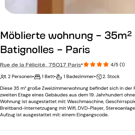
Möblierte wohnung - 35m² 
Batignolles - Paris
Rue de la Félicité, 75017 Paris
•
4/5 (1)
2 Personen
•
1 Bett
•
1 Badezimmer
•
2. Stock
Diese 35 m² große Zweizimmerwohnung befindet sich in der Ru
zweiten Etage eines Gebäudes aus dem 19. Jahrhundert ohne A
Wohnung ist ausgestattet mit: Waschmaschine, Geschirrspüle
Breitband-Internetzugang mit Wifi, DVD-Player, Stereoanlag
Aufzug ist ausgestattet mit: einem Eingangscode.