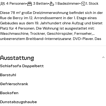
4 Personen
•
3 Betten
•
1 Badezimmer
•
1. Stock
Diese 78 m² große Dreizimmerwohnung befindet sich in der
Rue de Bercy im 12. Arrondissement in der 1. Etage eines
Gebäudes aus dem 19. Jahrhundert ohne Aufzug und bietet
Platz für 4 Personen. Die Wohnung ist ausgestattet mit:
Waschmaschine, Trockner, Geschirrspüler, Fernseher,
unbegrenztem Breitband-Internetzugang, DVD-Player. Das
Gebäude aus dem 19. Jahrhundert ohne Aufzug ist
ausgestattet mit: einem Eingangscode, einer
Gegensprechanlage.
Ausstattung
Schlafsofa Doppelbett
Barstuhl
Gefrierschrank
Backofen
Dunstabzugshaube