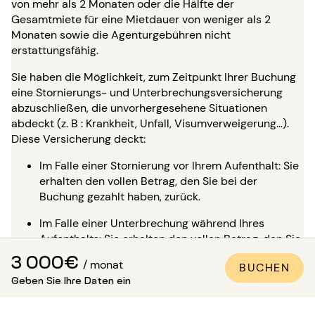
von mehr als 2 Monaten oder die Hälfte der
Gesamtmiete für eine Mietdauer von weniger als 2
Monaten sowie die Agenturgebühren nicht
erstattungsfähig.
Sie haben die Möglichkeit, zum Zeitpunkt Ihrer Buchung
eine Stornierungs- und Unterbrechungsversicherung
abzuschließen, die unvorhergesehene Situationen
abdeckt (z. B : Krankheit, Unfall, Visumverweigerung…).
Diese Versicherung deckt:
Im Falle einer Stornierung vor Ihrem Aufenthalt: Sie
erhalten den vollen Betrag, den Sie bei der
Buchung gezahlt haben, zurück.
Im Falle einer Unterbrechung während Ihres
Aufenthalts: Sie erhalten den vollen Betrag, den Sie
bereits für den Rest Ihres Aufenthalts gezahlt
3 000€
/ monat
BUCHEN
haben, zurück und müssen nichts weiter bezahlen.
Geben Sie Ihre Daten ein
Um in aller Ruhe zu buchen, konsultieren Sie bitte
UNSERE SPEZIELLE SEITE
.