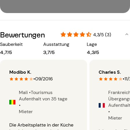
Bewertungen
4,3/5 (3)
Sauberkeit
Ausstattung
Lage
4,7/5
3,7/5
4,3/5
Modibo K.
Charles S.
•
09/2016
•
11
Mali
•
Tourismus
Frankreic
Aufenthalt von 35 tage
Übergangs
•
Aufenthal
Mieter
•
Mieter
Die Arbeitsplatte in der Küche